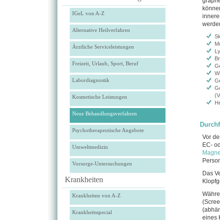
graph
können
IGeL von A-Z
innere
werde
Alternative Heilverfahren
Sk
Mu
Ärztliche Serviceleistungen
Ly
Br
Freizeit, Urlaub, Sport, Beruf
Ge
Wi
Labordiagnostik
Ge
Ge
(V
Kosmetische Leistungen
He
Neue Behandlungsverfahren
Durch
Psychotherapeutische Angebote
Vor de
EC- od
Umweltmedizin
Magne
Person
Vorsorge-Untersuchungen
Das Ve
Krankheiten
Klopfg
Währe
Krankheiten von A-Z
(Scree
(abhän
Krankheitsspecial
eines 