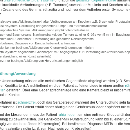
en
unterschiedliche Organsysteme
und auch die
gesamte Körperanatomie
darstell
 krankhafte Veränderungen (z.B. Tumoren) sowohl der Muskeln und Knochen als 
n Organe und des Gehirns frühzeitig und noch vor dem Auftreten erster Symptome 
n:
elettsystem: Abklärung krankhafter Veränderungen am Knochen, z.B. Brust- oder Prostatak
skelsystem: Darstellung der gesamten Rumpf- und Extremitätenmuskulatur
mphatisches System : Abklärung von Lymphknotenmetastasen
ust- und Bauchorgane: Nachweisbarkeit der Tumore ab einer Größe von 5 mm im Bauchra
hirn und Rückenmark: Darstellung des gesamten Nervensystems
rbelsäule: Diagnose von Bandscheibenerkrankungen
lenke: nur bedingte Abklärung von Knorpelveränderungen möglich
fäßsystem: sogenannte Ganzkörper-MR-Angiographie zur Darstellung der Arterien von Kop
erabreichung eines Konstrastmittels)
rz: nur bedingte Abklärung von Herzerkrankungen möglich
führung/Anwendung
r Untersuchung müssen alle metallischen Gegenstände abgelegt werden (z.B. Sc
er Kreditkarten). Anschließend wird der Patient auf einer Liege in einen großen
rö
ten
gefahren. Über eine Gegensprechanlage und eine Kamera bleibt er mit dem r
al in Kontakt.
rfahren ist
schmerzfrei
, doch das Gerät erzeugt während der Untersuchung sehr la
eräusche. Der Patient erhält daher häufig einen Gehörschutz oder Kopfhörer mit M
nd der Messungen muss der Patient
ruhig liegen
, um eine optimale Bildqualität d
ning) zu gewährleisten. Die Ganzkörper-MRT-Untersuchung kann bis zu einer Stu
gig von der betroffenen Körperregion). Bei bestimmten Diagnose-MRTs ist die Ve
Kontrastmittels nötig (z. B. zum Nachweis von Krebszellen).