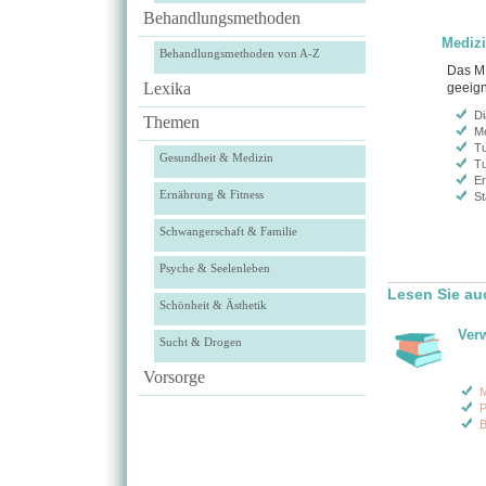
Behandlungsmethoden
Medizi
Behandlungsmethoden von A-Z
Das MR
Lexika
geeign
Di
Themen
Me
Tu
Gesundheit & Medizin
Tu
Er
Ernährung & Fitness
St
Schwangerschaft & Familie
Psyche & Seelenleben
Lesen Sie a
Schönheit & Ästhetik
Ver
Sucht & Drogen
Vorsorge
M
P
B