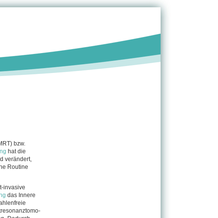
MRT) bzw.
ung
hat die
d verändert,
he Routine
t-invasive
ng
das Innere
ahlenfreie
tresonanztomo­