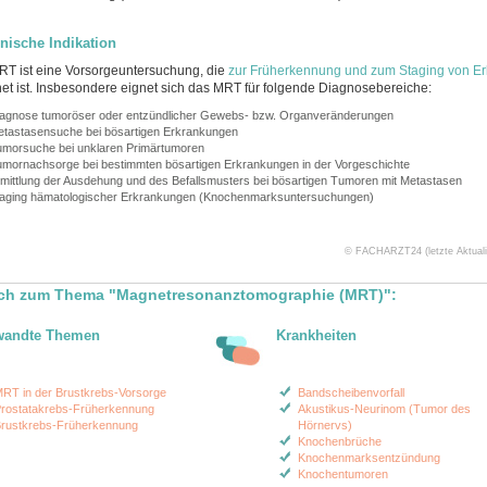
nische Indikation
T ist eine Vorsorgeuntersuchung, die
zur Früherkennung und zum Staging von E
et ist. Insbesondere eignet sich das MRT für folgende Diagnosebereiche:
agnose tumoröser oder entzündlicher Gewebs- bzw. Organveränderungen
tastasensuche bei bösartigen Erkrankungen
morsuche bei unklaren Primärtumoren
mornachsorge bei bestimmten bösartigen Erkrankungen in der Vorgeschichte
mittlung der Ausdehung und des Befallsmusters bei bösartigen Tumoren mit Metastasen
aging hämatologischer Erkrankungen (Knochenmarksuntersuchungen)
© FACHARZT24 (letzte Aktualis
uch zum Thema "Magnetresonanztomographie (MRT)":
wandte Themen
Krankheiten
RT in der Brustkrebs-Vorsorge
Bandscheibenvorfall
rostatakrebs-Früherkennung
Akustikus-Neurinom (Tumor des
rustkrebs-Früherkennung
Hörnervs)
Knochenbrüche
Knochenmarksentzündung
Knochentumoren