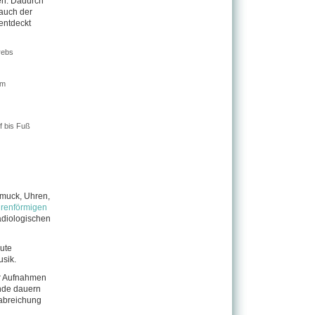
en. Dadurch
auch der
entdeckt
rebs
um
f bis Fuß
hmuck, Uhren,
hrenförmigen
adiologischen
ute
usik.
er Aufnahmen
nde dauern
rabreichung