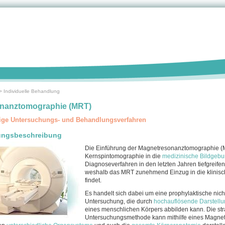
>
Individuelle Behandlung
nanztomographie (MRT)
ige Untersuchungs- und Behandlungsverfahren
ungsbeschreibung
Die Einführung der Magnetre­sonanztomographie (
Kernspintomographie in die
medizinische Bildgeb
Diagnoseverfahren in den letzten Jahren tiefgreifen
weshalb das MRT zunehmend Einzug in die klinisc
findet.
Es handelt sich dabei um eine prophylaktische nich
Untersuchung, die durch
hochauflösende Darstellu
eines menschlichen Körpers abbilden kann. Die str
Untersuchungsmethode kann mithilfe eines Magne