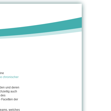
ine
e chronischer
rden und deren
hzeitig auch
 des
e Facetten der
 Teams, welches