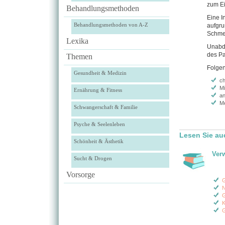
zum Ei
Behandlungsmethoden
Eine I
Behandlungsmethoden von A-Z
aufgru
Schmer
Lexika
Unabdi
des Pa
Themen
Folgen
Gesundheit & Medizin
c
Mi
Ernährung & Fitness
an
Me
Schwangerschaft & Familie
Psyche & Seelenleben
Lesen Sie au
Schönheit & Ästhetik
Ver
Sucht & Drogen
Vorsorge
G
N
G
K
G