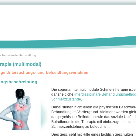
>
Individuelle Behandlung
apie (multimodal)
ige Untersuchungs- und Behandlungsverfahren
ungsbeschreibung
Die sogenannte multimodale Schmerztherapie ist e
ganzheitliche
interdisziplinäre Behandlungsmethod
Schmerzzustände
.
Dabei stehen nicht allein die physischen Beschwe
Behandlung im Vordergrund. Vielmehr werden gleic
das psychische Befinden sowie das soziale Umfeld
Betroffenen in die Therapie mit einbezogen, um all
Schmerzentstehung zu beleuchten.
Dies geschieht mit Hilfe eines fachlich geschulten