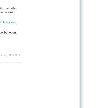
t zu arbeiten
bleme einer
ven Mitwirkung
zw. beheben:
ierung: 01.07.2013)