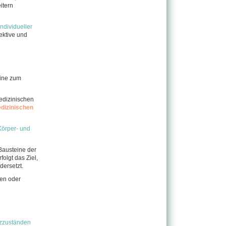
itern
individueller
ektive und
ine zum
edizinischen
dizinischen
Körper- und
Bausteine der
olgt das Ziel,
dersetzt.
hen oder
zzuständen