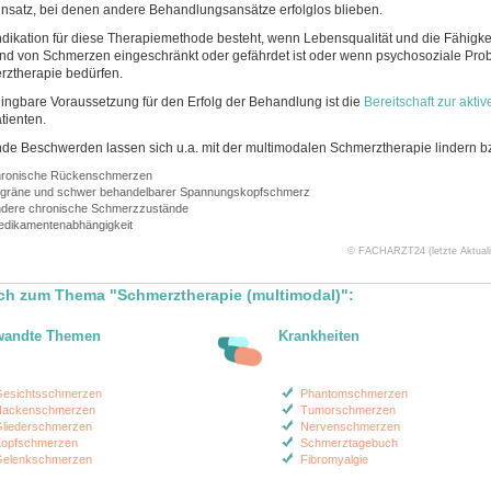
nsatz, bei denen andere Behandlungsansätze erfolglos blieben.
ndikation für diese Therapiemethode besteht, wenn Lebensqualität und die Fähigkei
nd von Schmerzen eingeschränkt oder gefährdet ist oder wenn psychosoziale Pro
ztherapie bedürfen.
ngbare Voraussetzung für den Erfolg der Behandlung ist die
Bereitschaft zur akti
tienten.
de Beschwerden lassen sich u.a. mit der multimodalen Schmerztherapie lindern b
hronische Rückenschmerzen
gräne und schwer behandelbarer Spannungskopfschmerz
dere chronische Schmerzzustände
dikamentenabhängigkeit
© FACHARZT24 (letzte Aktualis
ch zum Thema "Schmerztherapie (multimodal)":
wandte Themen
Krankheiten
esichtsschmerzen
Phantomschmerzen
ackenschmerzen
Tumorschmerzen
liederschmerzen
Nervenschmerzen
opfschmerzen
Schmerztagebuch
elenkschmerzen
Fibromyalgie