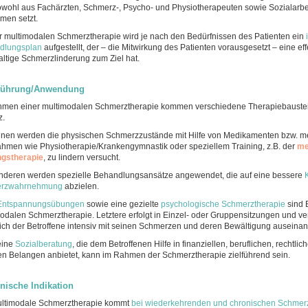
owohl aus Fachärzten, Schmerz-, Psycho- und Physiotherapeuten sowie Sozialarbe
en setzt.
r multimodalen Schmerztherapie wird je nach den Bedürfnissen des Patienten ein
dlungsplan
aufgestellt, der – die Mitwirkung des Patienten vorausgesetzt – eine eff
ltige Schmerzlinderung zum Ziel hat.
führung/Anwendung
hmen einer multimodalen Schmerztherapie kommen verschiedene Therapiebauste
z.
nen werden die physischen Schmerzzustände mit Hilfe von Medikamenten bzw. m
men wie Physiotherapie/Krankengymnastik oder speziellem Training, z.B. der
me
ngstherapie
, zu lindern versucht.
deren werden spezielle Behandlungsansätze angewendet, die auf eine bessere
rzwahrnehmung
abzielen.
Entspannungsübungen
sowie eine gezielte
psychologische Schmerztherapie
sind 
odalen Schmerztherapie. Letztere erfolgt in Einzel- oder Gruppensitzungen und verf
ich der Betroffene intensiv mit seinen Schmerzen und deren Bewältigung auseinan
eine
Sozialberatung
, die dem Betroffenen Hilfe in finanziellen, beruflichen, rechtlic
n Belangen anbietet, kann im Rahmen der Schmerztherapie zielführend sein.
nische Indikation
ultimodale Schmerztherapie kommt
bei wiederkehrenden und chronischen Schmer