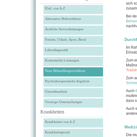
sich s
zusamm
IGeL von A-Z
Bei de
Alternative Heilverfahren
Behan
nachha
Ärztliche Serviceleistungen
Durch
Freizeit, Urlaub, Sport, Beruf
Im Ra
Labordiagnostik
Einsat
Zum ei
Kosmetische Leistungen
Maßnah
Traini
Neue Behandlungsverfahren
Zum an
Psychotherapeutische Angebote
Schme
Auch
Umweltmedizin
multim
dass s
Vorsorge-Untersuchungen
Auch 
Krankheiten
andere
Krankheiten von A-Z
Medizi
Krankheitsspecial
Die m