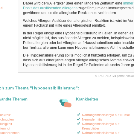
Dabei wird dem Allergiker über einen längeren Zeitraum eine
immer
nd
Dosis des auslösenden Allergens
zugeführt, um das Immunsystem d
gewöhnen und so die allergische Reaktion zu verhindern.
Welches Allergen Auslöser der allergischen Reaktion ist, wird im Vor
einem Facharzt mit Hilfe eines Allergietest ermittelt.
In der Regel erfolgt eine Hyposensibilisierung in Fällen, in denen es
nicht möglich ist, das auslösende Allergen zu meiden, beispielsweis
Pollenallergien oder bei Allergien auf Hausstaubmilben oder Insekte
bei Tierhaarallergien kann eine Hyposensibilisierung Abhilfe schaffe
Die Hyposensibilisierung sollte möglichst frühzeitig erfolgen, um zu 
dass sich aus einer jahrelangen Allergie allergisches Asthma entwick
Hyposensibilisierung ist in der Regel für Patienten ab sechs Jahre g
© FACHARZT24 (letzte Aktualis
ch zum Thema "Hyposensibilisierung":
wandte Themen
Krankheiten
uckreiz
Nahrungsmittelallergie auf Nüsse
chnupfen
Neurodermitis
üdigkeit
Nahrungsmittelallergie auf
temnot
Kreuzblütler
ugenbrennen
Nahrungsmittelallergie auf