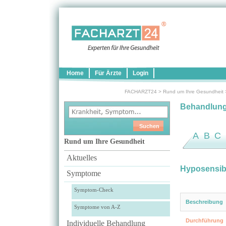
Home
Für Ärzte
Login
FACHARZT24
>
Rund um Ihre Gesundheit
Behandlun
A
B
C
Rund um Ihre Gesundheit
Aktuelles
Hyposensibi
Symptome
Symptom-Check
Beschreibung
Symptome von A-Z
Durchführung
Individuelle Behandlung