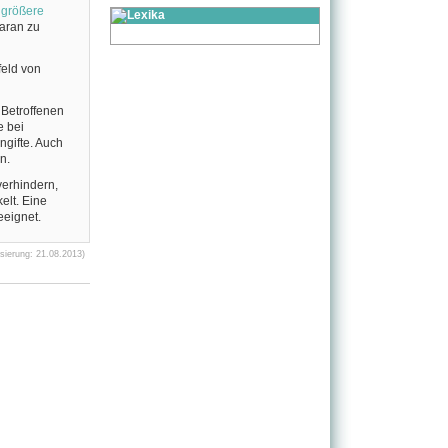
 größere
aran zu
feld von
 Betroffenen
e bei
ngifte. Auch
n.
verhindern,
elt. Eine
eeignet.
ierung: 21.08.2013)