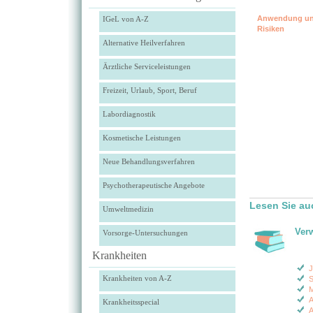
Anwendung u
IGeL von A-Z
Risiken
Alternative Heilverfahren
Ärztliche Serviceleistungen
Freizeit, Urlaub, Sport, Beruf
Labordiagnostik
Kosmetische Leistungen
Neue Behandlungsverfahren
Psychotherapeutische Angebote
Lesen Sie au
Umweltmedizin
Ver
Vorsorge-Untersuchungen
Krankheiten
J
Krankheiten von A-Z
S
M
A
Krankheitsspecial
A