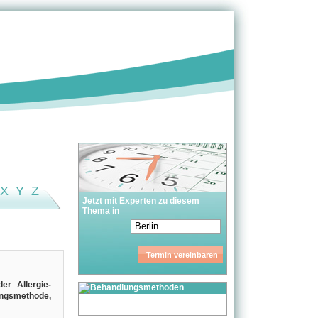
X
Y
Z
Jetzt mit Experten zu diesem
Thema in
er Allergie­
ungsmethode,