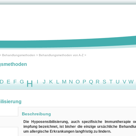
>
Behandlungsmethoden
>
Behandlungsmethoden von A-Z
>
gsmethoden
D
E
F
G
H
I
J
K
L
M
N
O
P
Q
R
S
T
U
V
W
lisierung
Beschreibung
Die Hyposensibilisierung, auch spezifisiche Immuntherapie od
impfung bezeichnet, ist bisher die einzige ursächliche Behandl
um allergische Erkrankungen langfristig zu lindern.