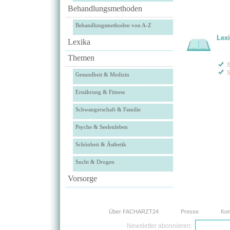
Behandlungsmethoden
Behandlungsmethoden von A-Z
Lex
Lexika
Themen
S
S
Gesundheit & Medizin
Ernährung & Fitness
Schwangerschaft & Familie
Psyche & Seelenleben
Schönheit & Ästhetik
Sucht & Drogen
Vorsorge
Über FACHARZT24
Presse
Kon
Newsletter abonnieren: