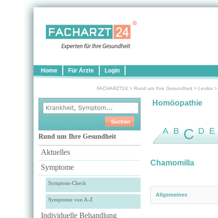
Home
Für Ärzte
Login
FACHARZT24
>
Rund um Ihre Gesundheit
>
Lexika
Homöopathie
A
B
C
D
E
Rund um Ihre Gesundheit
Aktuelles
Chamomilla
Symptome
Symptom-Check
Allgemeines
Symptome von A-Z
Individuelle Behandlung