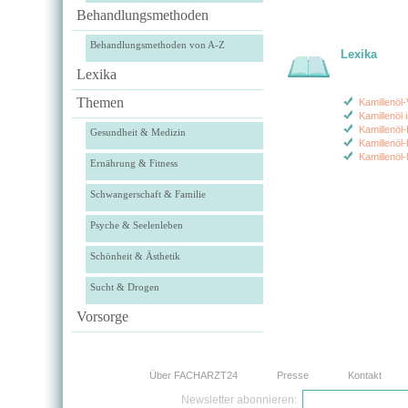
Behandlungsmethoden
Behandlungsmethoden von A-Z
Lexika
Lexika
Themen
Kamillenöl-
Kamillenöl 
Kamillenöl-
Gesundheit & Medizin
Kamillenöl
Kamillenöl
Ernährung & Fitness
Schwangerschaft & Familie
Psyche & Seelenleben
Schönheit & Ästhetik
Sucht & Drogen
Vorsorge
Über FACHARZT24
Presse
Kontakt
Newsletter abonnieren: