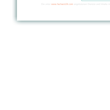
Die unter
www.facharzt24.com
angebotenen Dienste und Inhalte si