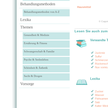
Behandlungsmethoden
Hausmittel
Behandlungsmethoden von A-Z
Lexika
© Copyri
Themen
Lesen Sie auch zum
Gesundheit & Medizin
Verwandte 
Ernährung & Fitness
Schwangerschaft & Familie
Juckreiz
Sulfur
Psyche & Seelenleben
Schmerzen
Rückensc
Nux vomic
Schönheit & Ästhetik
Sucht & Drogen
Lexika
Vorsorge
Zucker
Wasser
Flohsamen
Salz
Kalter Wick