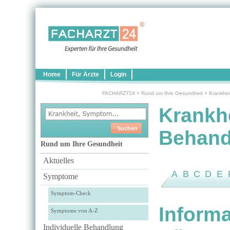
Home
Für Ärzte
Login
FACHARZT24
>
Rund um Ihre Gesundheit
>
Krankhei
Krankh
Behand
Rund um Ihre Gesundheit
Aktuelles
A
B
C
D
E
Symptome
Symptom-Check
Inform
Symptome von A-Z
Individuelle Behandlung