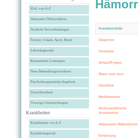
Hämorr
IGeL von A-Z
Alternative Heilverfahren
Krankheitsbild
Ärztliche Serviceleistungen
Freizeit, Urlaub, Sport, Beruf
Diagnose
Labordiagnostik
Ursachen
Kosmetische Leistungen
Verlauf/Folgen
Neue Behandlungsverfahren
Wann zum Arzt
Psychotherapeutische Angebote
Überblick
Umweltmedizin
Medikamente
Vorsorge-Untersuchungen
Homöopathische
Krankheiten
Arzneimittel
Krankheiten von A-Z
Allgemeine Maßnahmen
Krankheitsspecial
Ernährung