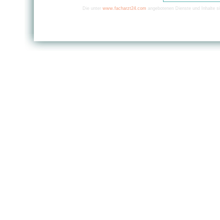
Die unter
www.facharzt24.com
angebotenen Dienste und Inhalte si