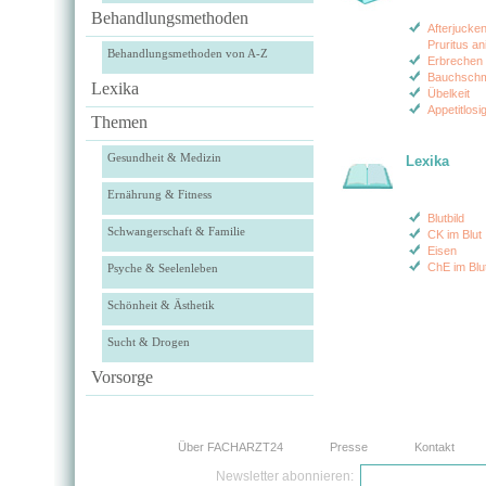
Behandlungsmethoden
Afterjucken
Pruritus an
Behandlungsmethoden von A-Z
Erbrechen 
Bauchsch
Lexika
Übelkeit
Appetitlosig
Themen
Gesundheit & Medizin
Lexika
Ernährung & Fitness
Blutbild
Schwangerschaft & Familie
CK im Blut
Eisen
ChE im Blu
Psyche & Seelenleben
Schönheit & Ästhetik
Sucht & Drogen
Vorsorge
Über FACHARZT24
Presse
Kontakt
Newsletter abonnieren: