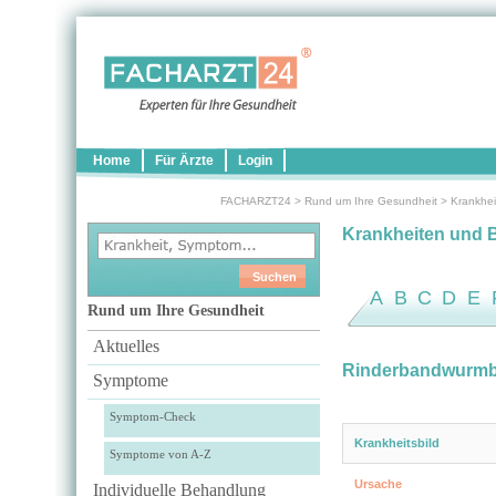
Home
Für Ärzte
Login
FACHARZT24
>
Rund um Ihre Gesundheit
>
Krankhei
Krankheiten und 
A
B
C
D
E
Rund um Ihre Gesundheit
Aktuelles
Rinderbandwurmbe
Symptome
Symptom-Check
Krankheitsbild
Symptome von A-Z
Ursache
Individuelle Behandlung