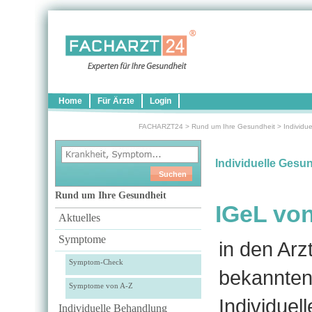
Home
Für Ärzte
Login
FACHARZT24
>
Rund um Ihre Gesundheit
>
Individu
Individuelle Gesu
Rund um Ihre Gesundheit
IGeL von
Aktuelles
Symptome
in den Ar
Symptom-Check
bekannten
Symptome von A-Z
Individuel
Individuelle Behandlung