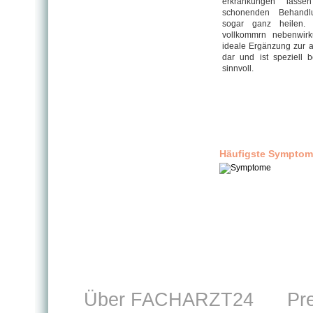
erkrankungen lass
schonenden Behand­l
sogar ganz heilen. 
vollkommrn nebenwirku
ideale Ergänzung zur 
dar und ist speziell 
sinnvoll.
Häufigste Sympto
Über FACHARZT24
Pr