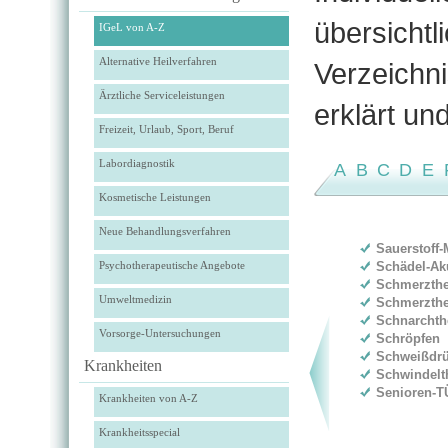
übersicht
IGeL von A-Z
Alternative Heilverfahren
Verzeichni
Ärztliche Serviceleistungen
erklärt un
Freizeit, Urlaub, Sport, Beruf
Labordiagnostik
A
B
C
D
E
Kosmetische Leistungen
Neue Behandlungsverfahren
Sauerstoff-
Psychotherapeutische Angebote
Schädel-Ak
Schmerzther
Umweltmedizin
Schmerzthe
Schnarchth
Vorsorge-Untersuchungen
Schröpfen
Schweißdr
Krankheiten
Schwindelt
Senioren-T
Krankheiten von A-Z
Krankheitsspecial