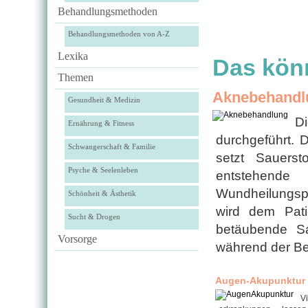
Behandlungsmethoden
Behandlungsmethoden von A-Z
Lexika
Das könn
Themen
Aknebehandlu
Gesundheit & Medizin
D
Ernährung & Fitness
durchgeführt. 
Schwangerschaft & Familie
setzt Sauerst
Psyche & Seelenleben
entstehend
Wundheilungspr
Schönheit & Ästhetik
wird dem Pati
Sucht & Drogen
betäubende Sa
Vorsorge
während der Be
Augen-Akupunktur
V