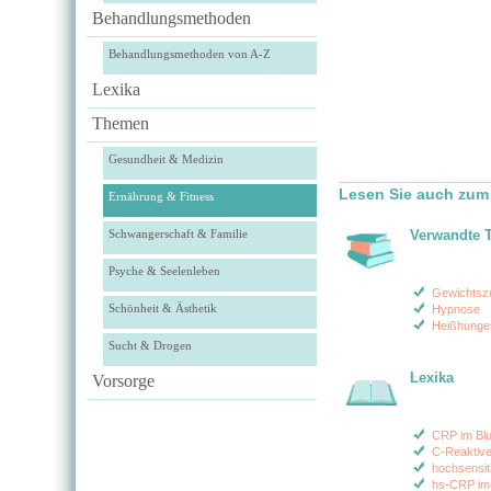
Behandlungsmethoden
Behandlungsmethoden von A-Z
Lexika
Themen
Gesundheit & Medizin
Lesen Sie auch zum
Ernährung & Fitness
Schwangerschaft & Familie
Verwandte 
Psyche & Seelenleben
Gewichts
Schönheit & Ästhetik
Hypnose
Heißhunge
Sucht & Drogen
Lexika
Vorsorge
CRP im Blu
C-Reaktive
hochsensi
hs-CRP im 