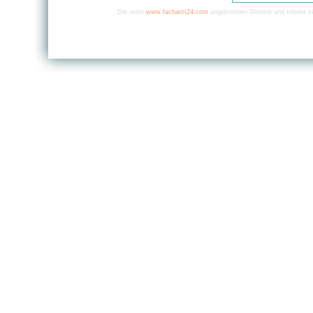
Die unter
www.facharzt24.com
angebotenen Dienste und Inhalte si