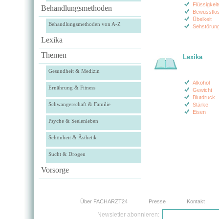
Flüssigkei
Behandlungsmethoden
Bewusstlos
Übelkeit
Behandlungsmethoden von A-Z
Sehstörun
Lexika
Themen
Lexika
Gesundheit & Medizin
Alkohol
Ernährung & Fitness
Gewicht
Blutdruck
Schwangerschaft & Familie
Stärke
Eisen
Psyche & Seelenleben
Schönheit & Ästhetik
Sucht & Drogen
Vorsorge
Über FACHARZT24
Presse
Kontakt
Newsletter abonnieren: