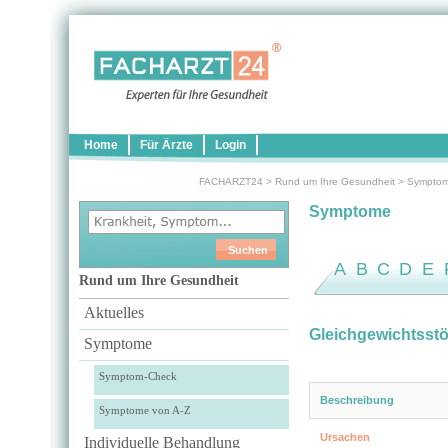
Home
Für Ärzte
Login
FACHARZT24
>
Rund um Ihre Gesundheit
>
Sympto
Symptome
A
B
C
D
E
Rund um Ihre Gesundheit
Aktuelles
Gleichgewichtsst
Symptome
Symptom-Check
Beschreibung
Symptome von A-Z
Ursachen
Individuelle Behandlung