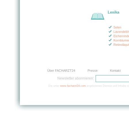
Lexika
Selen
Lavendelö
Eichenrind
Kornblume
Retinoläqui
Über FACHARZT24
Presse
Kontakt
Newsletter abonnieren:
Die unter
www.facharzt24.com
angebotenen Dienste und Inhalte si