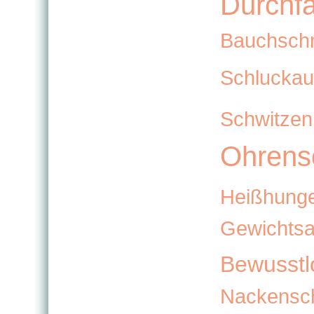
Durchfa
Bauchsch
Schluckau
Schwitzen
Ohrens
Heißhung
Gewichts
Bewusstlo
Nackensc