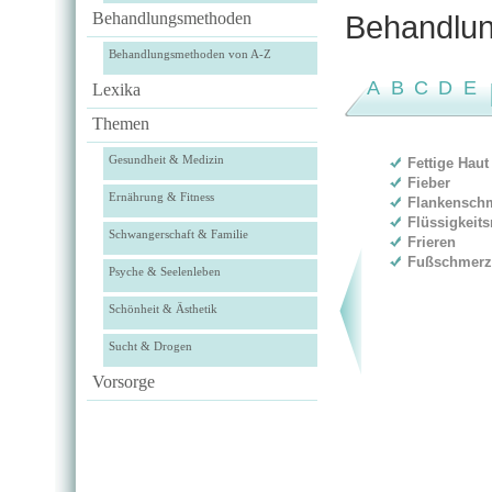
Behandlungsmethoden
Behandlun
Behandlungsmethoden von A-Z
A
B
C
D
E
Lexika
Themen
Gesundheit & Medizin
Fettige Haut
Fieber
Ernährung & Fitness
Flankensch
Flüssigkeit
Schwangerschaft & Familie
Frieren
Fußschmer
Psyche & Seelenleben
Schönheit & Ästhetik
Sucht & Drogen
Vorsorge