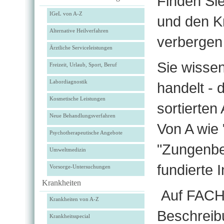
Finden Si
IGeL von A-Z
und den Kr
Alternative Heilverfahren
verbergen
Ärztliche Serviceleistungen
Sie wisse
Freizeit, Urlaub, Sport, Beruf
Labordiagnostik
handelt -
Kosmetische Leistungen
sortierte
Neue Behandlungsverfahren
Von A wie 
Psychotherapeutische Angebote
"Zungenbe
Umweltmedizin
fundierte I
Vorsorge-Untersuchungen
Krankheiten
Auf FACH
Krankheiten von A-Z
Beschreib
Krankheitsspecial