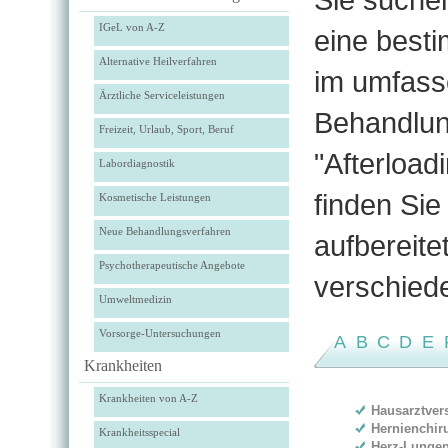
IGeL von A-Z
eine best
Alternative Heilverfahren
im umfass
Ärztliche Serviceleistungen
Behandlun
Freizeit, Urlaub, Sport, Beruf
"Afterloa
Labordiagnostik
finden Si
Kosmetische Leistungen
Neue Behandlungsverfahren
aufbereite
Psychotherapeutische Angebote
verschied
Umweltmedizin
Vorsorge-Untersuchungen
A
B
C
D
E
Krankheiten
Krankheiten von A-Z
Hausarztver
Hernienchir
Krankheitsspecial
Herz-Lunge