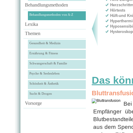
Behandlungsmethoden
Herzschritt
Hörtests
Behandlungsmethoden von A-Z
Hüft-und Kn
Hyperthermi
Lexika
Hyposensibi
Hysteroskop
Themen
Gesundheit & Medizin
Ernährung & Fitness
Schwangerschaft & Familie
Psyche & Seelenleben
Das könn
Schönheit & Ästhetik
Bluttransfusi
Sucht & Drogen
Vorsorge
Bei
Empfänger übe
Blutbestandtei
aus dem Spender