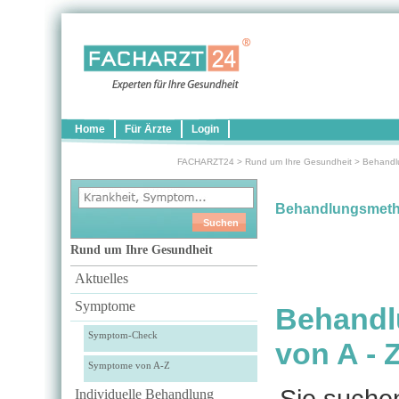
Home
Für Ärzte
Login
FACHARZT24
>
Rund um Ihre Gesundheit
>
Behandl
Behandlungsmet
Rund um Ihre Gesundheit
Aktuelles
Symptome
Behandl
Symptom-Check
von A - 
Symptome von A-Z
Sie suche
Individuelle Behandlung