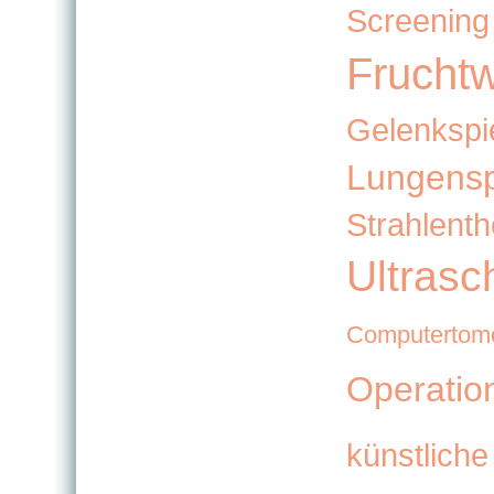
Screening
Frucht
Gelenkspi
Lungensp
Strahlenth
Ultrasc
Computertomo
Operatio
künstliche