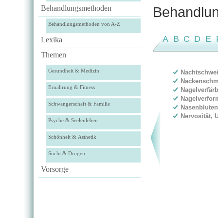
Behandlungsmethoden
Behandlun
Behandlungsmethoden von A-Z
A
B
C
D
E
Lexika
Themen
Gesundheit & Medizin
Nachtschwe
Nackenschm
Ernährung & Fitness
Nagelverfär
Nagelverfo
Schwangerschaft & Familie
Nasenblute
Nervosität,
Psyche & Seelenleben
Schönheit & Ästhetik
Sucht & Drogen
Vorsorge