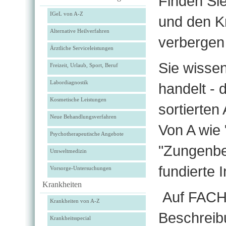
Finden Si
IGeL von A-Z
und den Kr
Alternative Heilverfahren
verbergen
Ärztliche Serviceleistungen
Sie wisse
Freizeit, Urlaub, Sport, Beruf
Labordiagnostik
handelt -
Kosmetische Leistungen
sortierte
Neue Behandlungsverfahren
Von A wie 
Psychotherapeutische Angebote
"Zungenbe
Umweltmedizin
fundierte I
Vorsorge-Untersuchungen
Krankheiten
Auf FACH
Krankheiten von A-Z
Beschreib
Krankheitsspecial