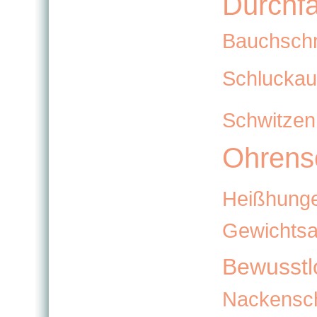
Durchfa
Bauchsch
Schluckau
Schwitzen
Ohrens
Heißhung
Gewichts
Bewusstlo
Nackensc