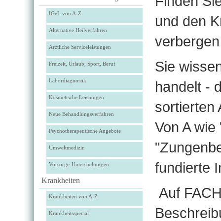
Finden Si
IGeL von A-Z
und den Kr
Alternative Heilverfahren
verbergen
Ärztliche Serviceleistungen
Sie wisse
Freizeit, Urlaub, Sport, Beruf
Labordiagnostik
handelt -
Kosmetische Leistungen
sortierte
Neue Behandlungsverfahren
Von A wie 
Psychotherapeutische Angebote
"Zungenbe
Umweltmedizin
fundierte I
Vorsorge-Untersuchungen
Krankheiten
Auf FACH
Krankheiten von A-Z
Beschreib
Krankheitsspecial