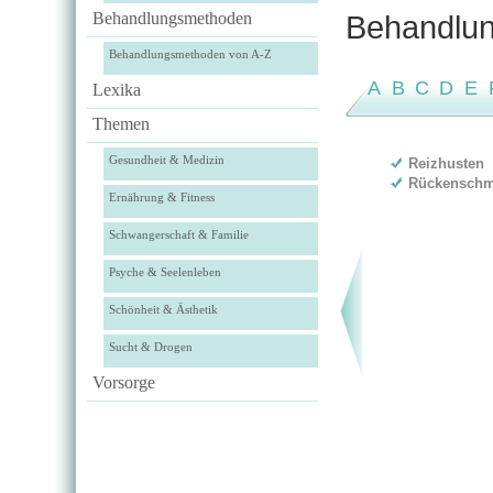
Behandlungsmethoden
Behandlun
Behandlungsmethoden von A-Z
A
B
C
D
E
Lexika
Themen
Gesundheit & Medizin
Reizhusten
Rückenschm
Ernährung & Fitness
Schwangerschaft & Familie
Psyche & Seelenleben
Schönheit & Ästhetik
Sucht & Drogen
Vorsorge