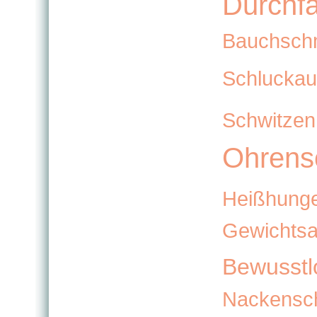
Durchfa
Bauchsch
Schluckau
Schwitzen
Ohrens
Heißhung
Gewichts
Bewusstlo
Nackensc