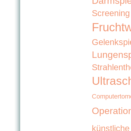
Darmspi
Screening
Frucht
Gelenkspi
Lungensp
Strahlenth
Ultrasc
Computertomo
Operatio
künstliche