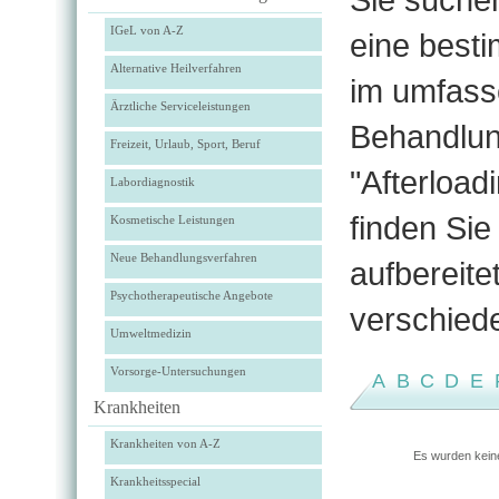
IGeL von A-Z
eine best
Alternative Heilverfahren
im umfass
Ärztliche Serviceleistungen
Behandlun
Freizeit, Urlaub, Sport, Beruf
"Afterloa
Labordiagnostik
finden Si
Kosmetische Leistungen
Neue Behandlungsverfahren
aufbereite
Psychotherapeutische Angebote
verschied
Umweltmedizin
Vorsorge-Untersuchungen
A
B
C
D
E
Krankheiten
Krankheiten von A-Z
Es wurden kein
Krankheitsspecial