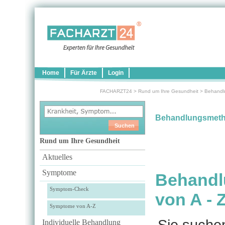
Home
Für Ärzte
Login
FACHARZT24
>
Rund um Ihre Gesundheit
>
Behandl
Behandlungsmet
Rund um Ihre Gesundheit
Aktuelles
Symptome
Behandl
Symptom-Check
von A - 
Symptome von A-Z
Sie suche
Individuelle Behandlung