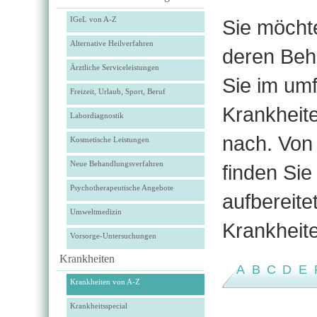
IGeL von A-Z
Sie möchte
Alternative Heilverfahren
deren Beh
Ärztliche Serviceleistungen
Sie im um
Freizeit, Urlaub, Sport, Beruf
Krankheit
Labordiagnostik
nach. Von 
Kosmetische Leistungen
Neue Behandlungsverfahren
finden Si
Psychotherapeutische Angebote
aufbereit
Umweltmedizin
Krankheit
Vorsorge-Untersuchungen
Krankheiten
A
B
C
D
E
Krankheiten von A-Z
Krankheitsspecial