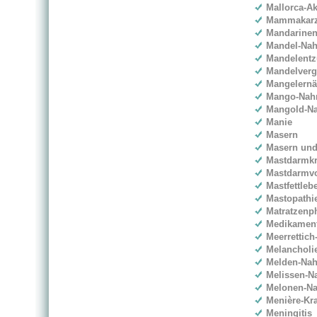
Mallorca-A
Mammakar
Mandarinen
Mandel-Nah
Mandelent
Mandelver
Mangelern
Mango-Nahr
Mangold-Na
Manie
Masern
Masern un
Mastdarmk
Mastdarmvo
Mastfettleb
Mastopathi
Matratzen
Medikament
Meerrettich
Melancholi
Melden-Nah
Melissen-Na
Melonen-Na
Menière-Kr
Meningitis