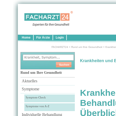
Home
Für Ärzte
Login
FACHARZT24
>
Rund um Ihre Gesundheit
>
Krankhei
Krankheiten und 
Rund um Ihre Gesundheit
Aktuelles
Symptome
Krankhe
Symptom-Check
Behandl
Symptome von A-Z
Überblic
Individuelle Behandlung