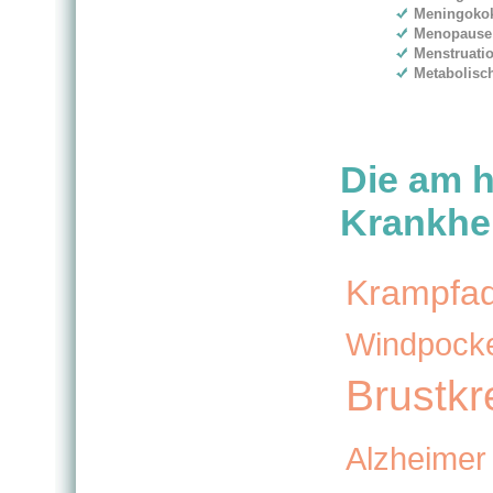
Meningokok
Menopause
Menstruati
Metabolisc
Die am h
Krankhei
Krampfa
Windpock
Brustkr
Alzheime