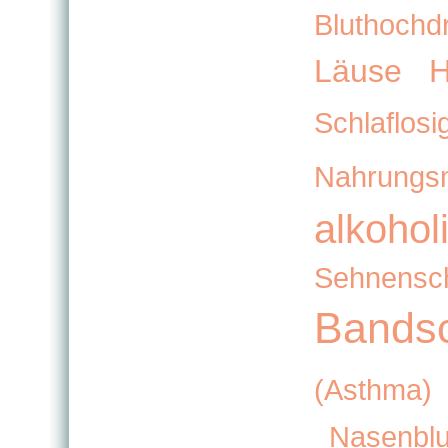
Bluthochd
Läuse
H
Schlaflosi
Nahrungsmi
alkohol
Sehnensc
Bandsc
(Asthma)
Nasenblu