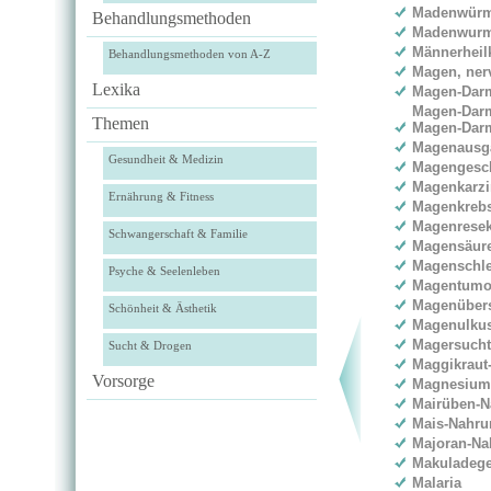
Madenwür
Behandlungsmethoden
Madenwurm
Männerheil
Behandlungsmethoden von A-Z
Magen, ner
Lexika
Magen-Darm-
Magen-Darm
Themen
Magen-Darm
Magenausg
Gesundheit & Medizin
Magengesc
Magenkarz
Ernährung & Fitness
Magenkreb
Magenresek
Schwangerschaft & Familie
Magensäur
Magenschl
Psyche & Seelenleben
Magentumo
Magenüber
Schönheit & Ästhetik
Magenulku
Magersuch
Sucht & Drogen
Maggikraut-
Vorsorge
Magnesium
Mairüben-N
Mais-Nahrun
Majoran-Nah
Makuladege
Malaria